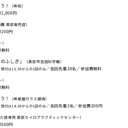
よう！
（㈱和）
1,000円
聞 黒部販売店）
費200円
ト）
加費無料
山のふしぎ」
（黒部市吉田科学館）
／各回先着30名／参加費無料
※受付は13:30からの1回のみ
ト）
加費無料
よう！
（㈱紙屋ガラス建硝）
／各回先着3名／参加費200円
※受付は14:30からの1回のみ
だ接骨院 黒部カイロプラクティックセンター）
費500円