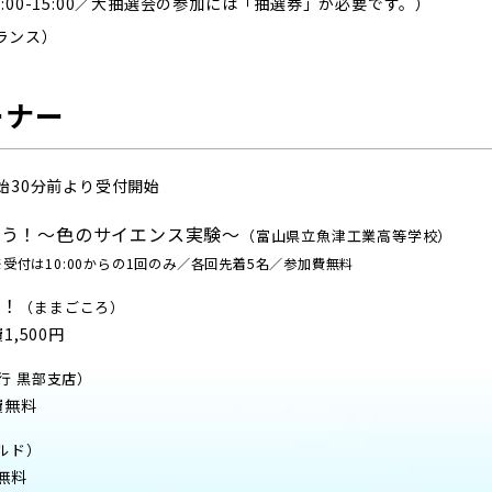
:00-15:00／大抽選会の参加には「抽選券」が必要です。）
ランス）
ーナー
始30分前より受付開始
もう！～色のサイエンス実験～
（富山県立魚津工業高等学校）
※受付は10:00からの1回のみ／各回先着5名／参加費無料
う！
（ままごころ）
1,500円
行 黒部支店）
加費無料
ルド）
費無料