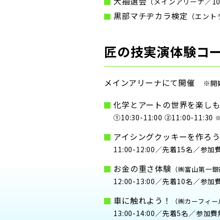
大抽選会
（メインアリーナ／10
黒部マチヂカラ検定
（エント
匠の技実演体験コ
メインアリーナにて開催
※開
化学とアートの世界を楽し
①10:30-11:00 ②11:00-11:30
アイシングクッキーを作ろ
11:00-12:00／先着15名／参加費
お金の重さ体験
（㈱富山第一銀
12:00-13:00／先着10名／参
車に触れよう！
（㈱カーフィー
13:00-14:00／先着5名／参加